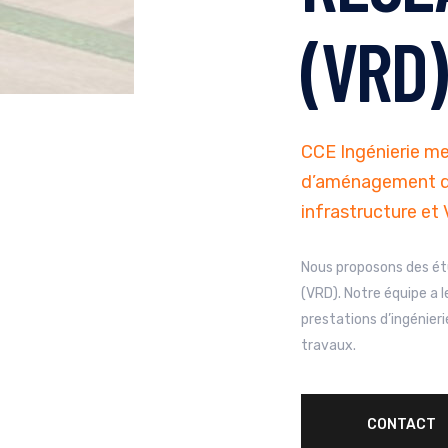
(VRD)
CCE Ingénierie me
d’aménagement du 
infrastructure et
Nous proposons des ét
(VRD). Notre équipe a 
prestations d’ingénierie
travaux.
CONTACT